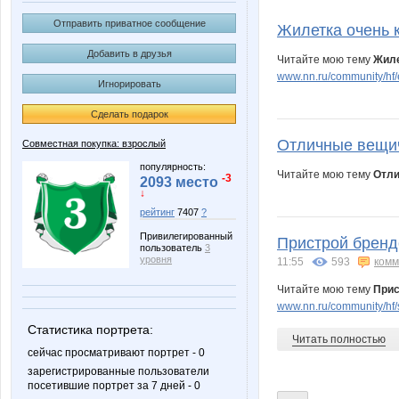
Angel_NN
B00lka
Отправить приватное сообщение
Жилетка очень 
Добавить в друзья
Читайте мою тему
Жиле
www.nn.ru/community/hf/e
Игнорировать
Diamond Crumb
Disney *
Сделать подарок
Отличные вещич
Совместная покупка: взрослый
Irinabzina
Iriska8
популярность:
Читайте мою тему
Отли
-3
2093 место
↓
рейтинг
7407
?
Привилегированный
Пристрой брендо
Lenuik
Lonza
пользователь
3
уровня
11:55
593
комм
Читайте мою тему
Прис
www.nn.ru/community/hf/
Morzhik
Mozira
Статистика портрета:
Читать полностью
сейчас просматривают портрет - 0
зарегистрированные пользователи
посетившие портрет за 7 дней - 0